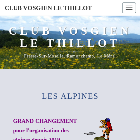
CLUB VOSGIEN LE THILLOT
Togg
navi
CLUB VOSGIEN
LE THILLOT
Fresse-Sur-Moselle, Ramonchamp, Le Ménil
LES
LES ALPINES
ALPINES
GRAND CHANGEMENT
pour l'organisation des
alpines depuis 2019.